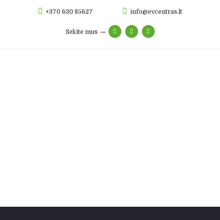
+370 630 85627
info@evcentras.lt
Sekite mus
Apie mus
Elektromobilių remontas
Hibridų remontas
Baterijų remontas
Foto galerija
Autodalys
Kontaktai