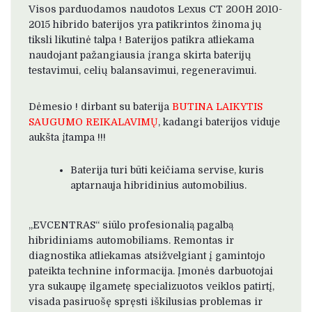
Visos parduodamos naudotos Lexus CT 200H 2010-
2015 hibrido baterijos yra patikrintos žinoma jų
tiksli likutinė talpa ! Baterijos patikra atliekama
naudojant pažangiausia įranga skirta baterijų
testavimui, celių balansavimui, regeneravimui.
Dėmesio ! dirbant su baterija
BUTINA LAIKYTIS
SAUGUMO REIKALAVIMŲ
, kadangi baterijos viduje
aukšta įtampa !!!
Baterija turi būti keičiama servise, kuris
aptarnauja hibridinius automobilius.
„EVCENTRAS“ siūlo profesionalią pagalbą
hibridiniams automobiliams. Remontas ir
diagnostika atliekamas atsižvelgiant į gamintojo
pateikta technine informacija. Įmonės darbuotojai
yra sukaupę ilgametę specializuotos veiklos patirtį,
visada pasiruošę spręsti iškilusias problemas ir