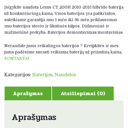
Įsigykite naudota Lexus CT 200H 2010-2015 hibrido baterija
už konkurencingą kainą. Visos baterijos yra patikrintos,
suteikiame garantija nuo 1 mėn iki 36 mėn priklausomai
nuo baterijos stovio ir likutinės talpos. Didmeninė ir
mažmeninė prekyba. Baterijos demontavimas/montavimas
Nerandate jums reikalingos baterijos ? Kreipkitės ir mes
jums padėsime surasti reikiamą bateriją už priimtiną kainą.
KONTAKTAI
Kategorijos:
Baterijos
,
Naudotos
Aprašymas
Atsiliepimai (0)
Aprašymas