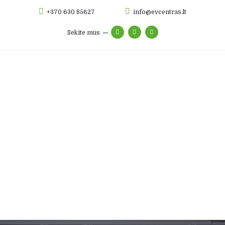
+370 630 85627
info@evcentras.lt
Sekite mus
Apie mus
Elektromobilių remontas
Hibridų remontas
Baterijų remontas
Foto galerija
Autodalys
Kontaktai