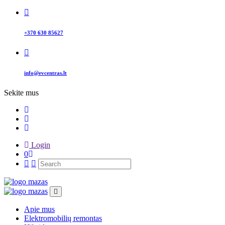
+370 630 85627
info@evcentras.lt
Sekite mus
Login
0
Apie mus
Elektromobilių remontas