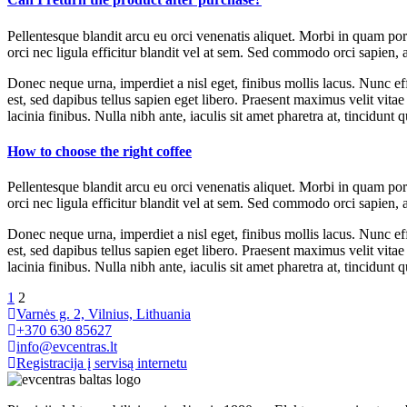
Pellentesque blandit arcu eu orci venenatis aliquet. Morbi in quam po
orci nec ligula efficitur blandit vel at sem. Sed commodo orci sapien, 
Donec neque urna, imperdiet a nisl eget, finibus mollis lacus. Nunc effi
est, sed dapibus tellus sapien eget libero. Praesent maximus velit vita
lacinia finibus. Nulla nibh ante, iaculis sit amet pharetra at, tincidunt qu
How to choose the right coffee
Pellentesque blandit arcu eu orci venenatis aliquet. Morbi in quam po
orci nec ligula efficitur blandit vel at sem. Sed commodo orci sapien, 
Donec neque urna, imperdiet a nisl eget, finibus mollis lacus. Nunc effi
est, sed dapibus tellus sapien eget libero. Praesent maximus velit vita
lacinia finibus. Nulla nibh ante, iaculis sit amet pharetra at, tincidunt qu
Posts
1
2
Varnės g. 2, Vilnius, Lithuania
navigation
+370 630 85627
info@evcentras.lt
Registracija į servisą internetu