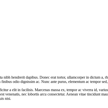
rta nibh hendrerit dapibus. Donec erat tortor, ullamcorper in dictum a, 
a finibus odio dignissim ac. Nunc ante purus, elementum ac tempor sed, fa
citur a elit in facilisis. Maecenas massa ex, tempor ac viverra id, varius
e est venenatis, nec lobortis arcu consectetur. Aenean vitae tincidunt ma
is nisi.