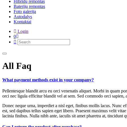
Hibridų remontas
Baterijų remontas
Foto galerija
Autodalys
Kontaktai
Login
0
All Faq
What payment methods exist in your company?
Pellentesque blandit arcu eu orci venenatis aliquet. Morbi in quam po
orci nec ligula efficitur blandit vel at sem. Sed commodo orci sapien, 
Donec neque urna, imperdiet a nisl eget, finibus mollis lacus. Nunc effi
est, sed dapibus tellus sapien eget libero. Praesent maximus velit vita
lacinia finibus. Nulla nibh ante, iaculis sit amet pharetra at, tincidunt qu
Can I return the product after purchase?