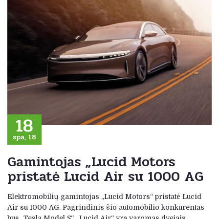
18
spa, 18
Gamintojas „Lucid Motors
pristatė Lucid Air su 1000 AG
Elektromobilių gamintojas „Lucid Motors“ pristatė Lucid
Air su 1000 AG. Pagrindinis šio automobilio konkurentas
bus „Tesla Model S“. „Lucid Air“ yra varomas dvejais