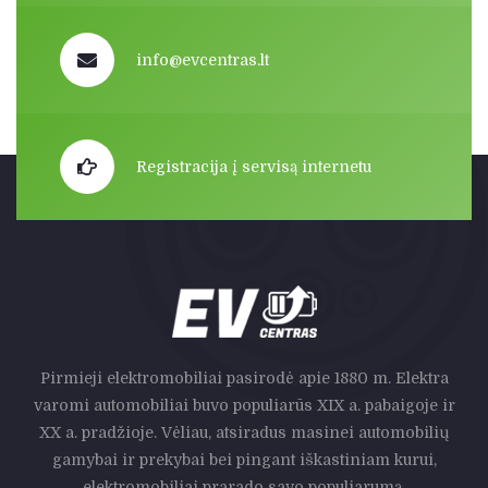
info@evcentras.lt
Registracija į servisą internetu
Pirmieji elektromobiliai pasirodė apie 1880 m. Elektra
varomi automobiliai buvo populiarūs XIX a. pabaigoje ir
XX a. pradžioje. Vėliau, atsiradus masinei automobilių
gamybai ir prekybai bei pingant iškastiniam kurui,
elektromobiliai prarado savo populiarumą.