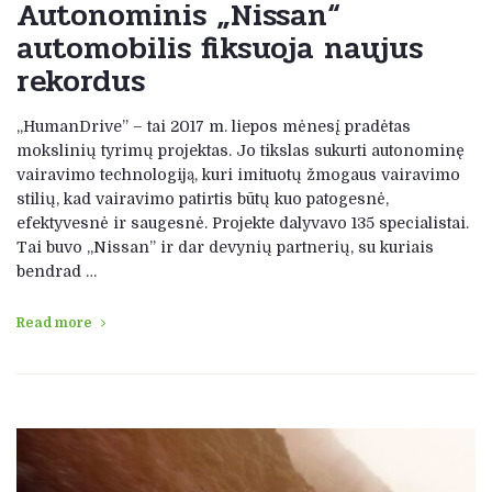
Autonominis „Nissan“
automobilis fiksuoja naujus
rekordus
„HumanDrive” – tai 2017 m. liepos mėnesį pradėtas
mokslinių tyrimų projektas. Jo tikslas sukurti autonominę
vairavimo technologiją, kuri imituotų žmogaus vairavimo
stilių, kad vairavimo patirtis būtų kuo patogesnė,
efektyvesnė ir saugesnė. Projekte dalyvavo 135 specialistai.
Tai buvo „Nissan” ir dar devynių partnerių, su kuriais
bendrad …
Read more