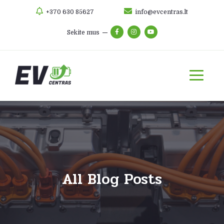
+370 630 85627
info@evcentras.lt
Sekite mus
All Blog Posts