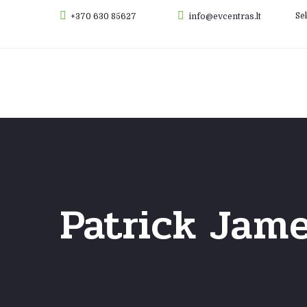
Se
+370 630 85627
info@evcentras.lt
Apie mus
Ele
Patrick Jam