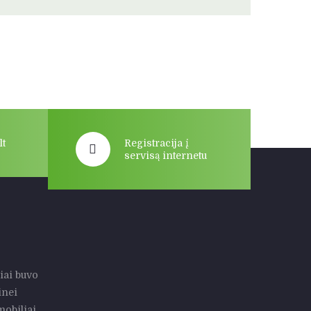
lt
Registracija į
servisą internetu
iai buvo
inei
mobiliai