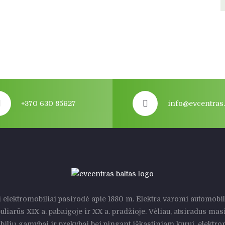
+370 630 85627
info@evcentras.
i elektromobiliai pasirodė apie 1880 m. Elektra varomi automobil
uliarūs XIX a. pabaigoje ir XX a. pradžioje. Vėliau, atsiradus mas
ilių gamybai ir prekybai bei pingant iškastiniam kurui, elektro