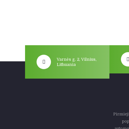
Varnės g. 2, Vilnius,
Lithuania
Pirmiej
pop
automob