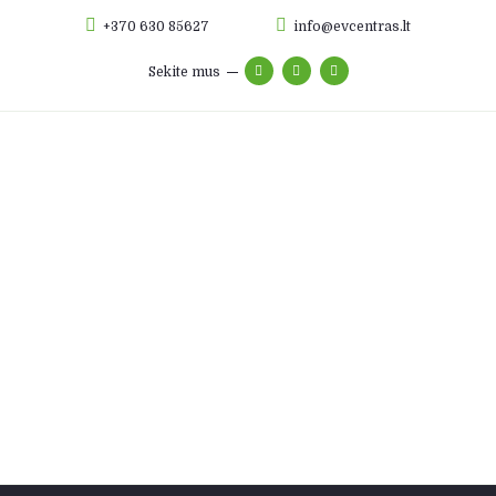
+370 630 85627
info@evcentras.lt
Sekite mus
Apie mus
Elektromobilių remontas
Hibridų remontas
Baterijų remontas
Foto galerija
Autodalys
Kontaktai