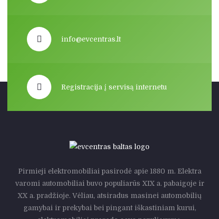
info@evcentras.lt
Registracija į servisą internetu
Pirmieji elektromobiliai pasirodė apie 1880 m. Elektra
varomi automobiliai buvo populiarūs XIX a. pabaigoje ir
XX a. pradžioje. Vėliau, atsiradus masinei automobilių
gamybai ir prekybai bei pingant iškastiniam kurui,