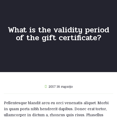
What is the validity period
of the gift certificate?
2017 16 rugsėjo
Pellentesque blandit arcu eu orci venenatis aliquet. Morbi
in quam porta nibh hendrerit dapibus. Donec erat tortor,
ullamcorper in dictum a, rhoncus quis risus. Phasellus