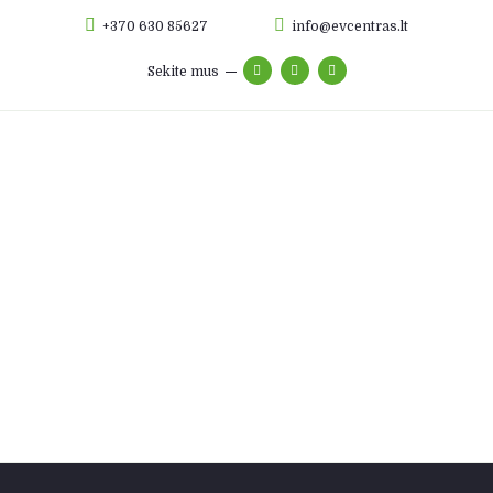
+370 630 85627
info@evcentras.lt
Sekite mus
Apie mus
Elektromobilių remontas
Hibridų remontas
Baterijų remontas
Foto galerija
Autodalys
Kontaktai